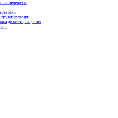
рных перевозок
еревозки
грузоперевозки
авка до месторождения
итая