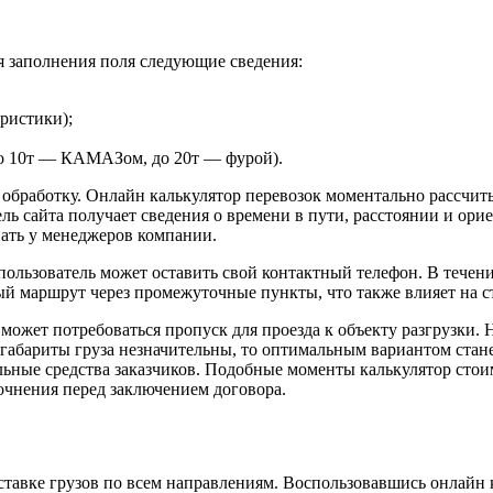
ля заполнения поля следующие сведения:
ристики);
 до 10т — КАМАЗом, до 20т — фурой).
 обработку. Онлайн калькулятор перевозок моментально рассчиты
ль сайта получает сведения о времени в пути, расстоянии и ор
нать у менеджеров компании.
 пользователь может оставить свой контактный телефон. В течен
ый маршрут через промежуточные пункты, что также влияет на с
я может потребоваться пропуск для проезда к объекту разгрузки
 габариты груза незначительны, то оптимальным вариантом ста
ные средства заказчиков. Подобные моменты калькулятор стоим
очнения перед заключением договора.
тавке грузов по всем направлениям. Воспользовавшись онлайн 